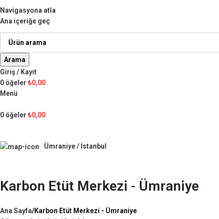
Navigasyona atla
Ana içeriğe geç
Arama
Giriş / Kayıt
0
öğeler
₺
0,00
Menü
0
öğeler
₺
0,00
Ümraniye / İstanbul
Karbon Etüt Merkezi - Ümraniye
Ana Sayfa
Karbon Etüt Merkezi - Ümraniye