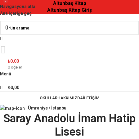
0
Altunbaş Kitap
Navigasyona atla
Altunbaş Kitap Giriş
Ana içeriğe geç
₺
0,00
0
öğeler
Menü
₺
0,00
OKULLAR
HAKKIMIZDA
İLETIŞIM
Ümraniye / İstanbul
Saray Anadolu İmam Hatip
Lisesi